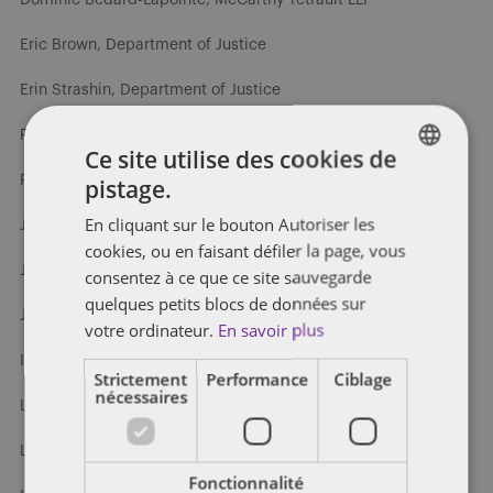
Eric Brown, Department of Justice
Erin Strashin, Department of Justice
Florence Sauvé, Thorsteinssons LLP
Ce site utilise des cookies de
Frédérique Duchesne, Borden Ladner Gervais LLP
pistage.
ENGLISH
En cliquant sur le bouton Autoriser les
John Lennard, Stikeman Elliott LLP
FRENCH
cookies, ou en faisant défiler la page, vous
John Sorensen, Gowling WLG
consentez à ce que ce site sauvegarde
quelques petits blocs de données sur
Josh Kumar, Aird & Berlis LLP
votre ordinateur.
En savoir plus
Isida Ranxi, Department of Justice
Strictement
Performance
Ciblage
nécessaires
Laurent Bartleman, Department of Justice
Lauzanne Bernard Normand, Deloitte Legal Canada LLP
Fonctionnalité