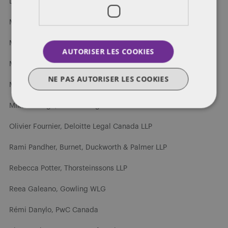
Leo Elias, Department of Justice
Mark Tonkovich, Blake, Cassels & Graydon LLP
Margaret Nixon, Stikeman Elliott LLP
AUTORISER LES COOKIES
Mary Paterson, Osler, Hoskin & Harcourt LLP
NE PAS AUTORISER LES COOKIES
Michael H. Lubetsky, McMillan LLP
Mike Collinge, Deloitte Legal Canada LLP
Olivier Fournier, Deloitte Legal Canada LLP
Rami Pandher, Burnet, Duckworth & Palmer LLP
Rebecca Potter, Thorsteinssons LLP
Reea Galeano, Gowling WLG
Rémi Danylo, PwC Canada